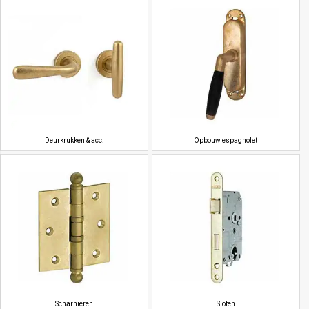
Deurkrukken & acc.
Opbouw espagnolet
Scharnieren
Sloten