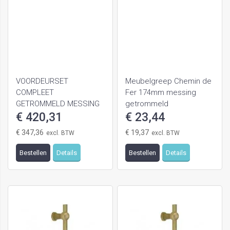
VOORDEURSET
Meubelgreep Chemin de
COMPLEET
Fer 174mm messing
GETROMMELD MESSING
getrommeld
LINKSWIJZEND
€ 420,31
€ 23,44
€ 347,36
€ 19,37
Bestellen
Details
Bestellen
Details