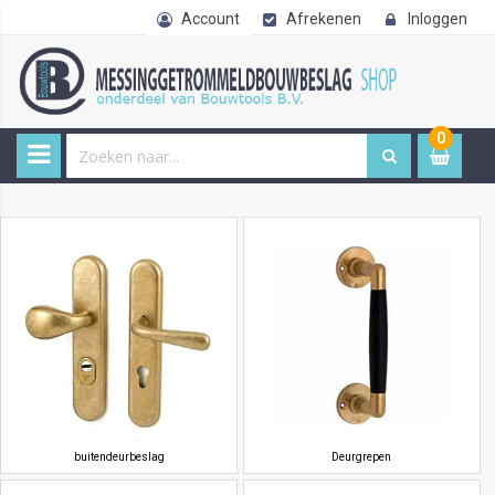
Account
Afrekenen
Inloggen
0
0
item
€ 
buitendeurbeslag
Deurgrepen