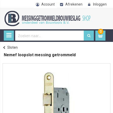
Account
Afrekenen
Inloggen
0
0
item
€ 
Sloten
Home
Nemef loopslot messing getrommeld